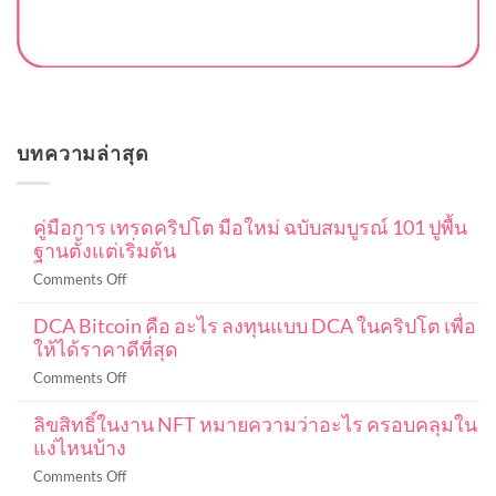
บทความล่าสุด
คู่มือการ เทรดคริปโต มือใหม่ ฉบับสมบูรณ์ 101 ปูพื้น
ฐานตั้งแต่เริ่มต้น
on
Comments Off
คู่มือ
DCA Bitcoin คือ อะไร ลงทุนแบบ DCA ในคริปโต เพื่อ
การ
ให้ได้ราคาดีที่สุด
เท
รด
on
Comments Off
ค
DCA
ริ
ลิขสิทธิ์ในงาน NFT หมายความว่าอะไร ครอบคลุมใน
Bitcoin
ปโต
แง่ไหนบ้าง
คือ
มือ
อะไร
on
Comments Off
ใหม่
ลงทุน