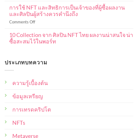
ลิขสิทธิ์
ฉบับ
แบบ
การใช้ NFT และสิทธิการเป็นเจ้าของที่ผู้ซื้อผลงาน
ใน
สมบูรณ์
DCA
และศิลปินผู้สร้างควรคำนึงถึง
งาน
101
ใน
NFT
ปู
on
Comments Off
ค
หมายความ
พื้น
การ
ริ
ว่า
ฐาน
10 Collection จาก ศิลปิน NFT ไทย ผลงานน่าสนใจ น่า
ใช้
ปโต
อะไร
ตั้งแต่
ซื้อสะสมไว้ในพอร์ท
NFT
เพื่อ
ครอบคลุม
เริ่ม
และ
ให้
No
ใน
ต้น
สิทธิ
Comments
ได้
แง่
on
การ
ราคา
ประเภทบทความ
10
ไหน
เป็น
ดี
Collection
บ้าง
เจ้าของ
จาก
ที่สุด
ศิลปิน
ที่
NFT
ความรู้เบื้องต้น
ผู้
ไทย
ซื้อ
ผล
งาน
ข้อมูลเหรียญ
ผล
น่า
งาน
สนใจ
และ
น่า
การเทรดคริปโต
ซื้อ
ศิลปิน
สะสม
ผู้
NFTs
ไว้
สร้าง
ใน
พอร์ท
ควร
Metaverse