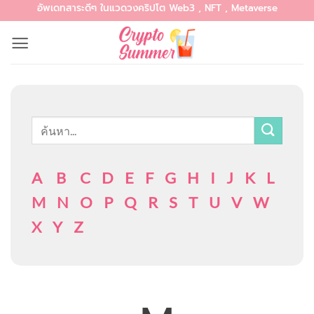
อัพเดทสาระดีๆ ในแวดวงคริปโต Web3 , NFT , Metaverse
Skip
to
content
A
B
C
D
E
F
G
H
I
J
K
L
M
N
O
P
Q
R
S
T
U
V
W
X
Y
Z