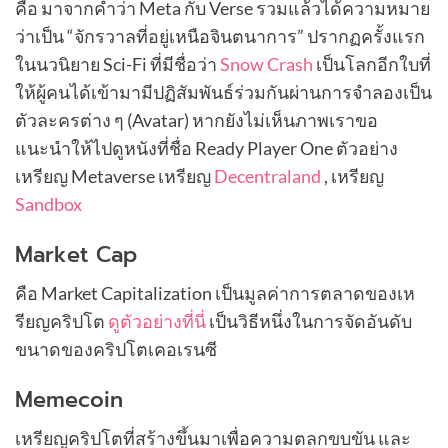
คือ มาจากคำว่า Meta กับ Verse รวมแล้วได้ความหมาย
ว่าเป็น “จักรวาลที่อยู่เหนือจินตนาการ” ปรากฏครั้งแรก
ในนวนิยาย Sci-Fi ที่มีชื่อว่า
Snow Crash
เป็นโลกอีกใบที่
ให้ผู้คนได้เข้ามามีปฏิสัมพันธ์ร่วมกันผ่านการจำลองเป็น
ตัวละครต่าง ๆ (Avatar) หากยังไม่เห็นภาพเราขอ
แนะนำให้ไปดูหนังที่ชื่อ Ready Player One ตัวอย่าง
เหรียญ Metaverse เหรียญ
Decentraland
, เหรียญ
Sandbox
Market Cap
คือ Market Capitalization เป็นมูลค่าการตลาดของเห
รียญคริปโต
ดูตัวอย่างที่นี่
เป็นวิธีหนึ่งในการจัดอันดับ
ขนาดของคริปโตเคอเรนซี
Memecoin
เหรียญคริปโตที่สร้างขึ้นมาเพื่อความตลกขบขัน และ