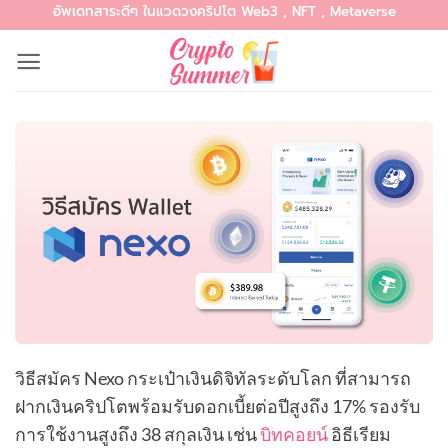
อัพเดทสาระดีๆ ในแวดวงคริปโต Web3 , NFT , Metaverse
Skip
to
content
วิธีสมัคร Nexo กระเป๋าเงินดิจิทัลระดับโลก ที่สามารถ
ฝากเงินคริปโตพร้อมรับดอกเบี้ยต่อปีสูงถึง 17% รองรับ
การใช้งานสูงถึง 38 สกุลเงิน เช่น
บิทคอยน์
อิธีเรียม