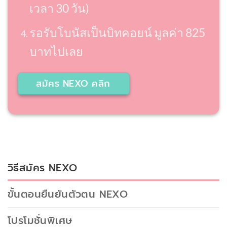
เวลา 30 วัน)
รอรับโบนัสเป็นบิทคอยน์ มูลค่า 825
บาทไปเลย
สมัคร NEXO คลิก
วิธีสมัคร NEXO
ขั้นตอนยืนยันตัวตน NEXO
โปรโมชั่นพิเศษ