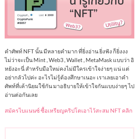
คำศัพท์ NFT นั้น มีหลายคำมาก ที่ยิ่งอ่าน ยิ่งฟัง ก็ยิ่งงง
ไม่ว่าจะเป็น Mint , Web3 , Wallet , MetaMask แบบว่า อิ
หยังอะนี่ สำหรับมือใหม่คงไม่มีใครเข้าใจง่ายๆ แน่ แต่
อย่ากลัวไปค่ะ อะไรไม่รู้ต้องศึกษาเนอะ เราเลยเอาคำ
ศัพท์ที่เค้านิยมใช้กัน มาอธิบายให้เข้าใจกันแบบง่ายๆ ไป
อ่านต่อกันเลย
สมัครไบแนนซ์ ซื้อเหรียญคริปโตเอาไว้สะสม NFT คลิก