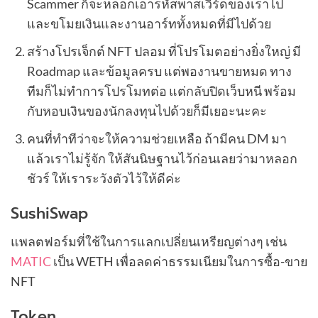
Scammer ก็จะหลอกเอารหัสพาสเวิร์ดของเราไป
และขโมยเงินและงานอาร์ททั้งหมดที่มีไปด้วย
สร้างโปรเจ็กต์ NFT ปลอม ที่โปรโมตอย่างยิ่งใหญ่ มี
Roadmap และข้อมูลครบ แต่พองานขายหมด ทาง
ทีมก็ไม่ทำการโปรโมทต่อ แต่กลับปิดเว็บหนี พร้อม
กับหอบเงินของนักลงทุนไปด้วยก็มีเยอะนะคะ
คนที่ทำทีว่าจะให้ความช่วยเหลือ ถ้ามีคน DM มา
แล้วเราไม่รู้จัก ให้สันนิษฐานไว้ก่อนเลยว่ามาหลอก
ชัวร์ ให้เราระวังตัวไว้ให้ดีค่ะ
SushiSwap
แพลตฟอร์มที่ใช้ในการแลกเปลี่ยนเหรียญต่างๆ เช่น
MATIC
เป็น WETH เพื่อลดค่าธรรมเนียมในการซื้อ-ขาย
NFT
Token