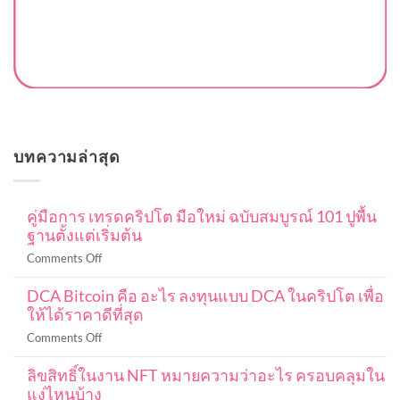
บทความล่าสุด
คู่มือการ เทรดคริปโต มือใหม่ ฉบับสมบูรณ์ 101 ปูพื้น
ฐานตั้งแต่เริ่มต้น
on
Comments Off
คู่มือ
DCA Bitcoin คือ อะไร ลงทุนแบบ DCA ในคริปโต เพื่อ
การ
ให้ได้ราคาดีที่สุด
เท
รด
on
Comments Off
ค
DCA
ริ
ลิขสิทธิ์ในงาน NFT หมายความว่าอะไร ครอบคลุมใน
Bitcoin
ปโต
แง่ไหนบ้าง
คือ