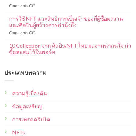
มือ
อะไร
on
Comments Off
ใหม่
ลงทุน
ลิขสิทธิ์
ฉบับ
แบบ
การใช้ NFT และสิทธิการเป็นเจ้าของที่ผู้ซื้อผลงาน
ใน
สมบูรณ์
DCA
และศิลปินผู้สร้างควรคำนึงถึง
งาน
101
ใน
NFT
ปู
on
Comments Off
ค
หมายความ
พื้น
การ
ริ
ว่า
ฐาน
10 Collection จาก ศิลปิน NFT ไทย ผลงานน่าสนใจ น่า
ใช้
ปโต
อะไร
ตั้งแต่
ซื้อสะสมไว้ในพอร์ท
NFT
เพื่อ
ครอบคลุม
เริ่ม
และ
ให้
No
ใน
ต้น
สิทธิ
Comments
ได้
แง่
on
การ
ราคา
ประเภทบทความ
10
ไหน
เป็น
ดี
Collection
บ้าง
เจ้าของ
จาก
ที่สุด
ศิลปิน
ที่
NFT
ความรู้เบื้องต้น
ผู้
ไทย
ซื้อ
ผล
งาน
ข้อมูลเหรียญ
ผล
น่า
งาน
สนใจ
และ
น่า
การเทรดคริปโต
ซื้อ
ศิลปิน
สะสม
ผู้
NFTs
ไว้
สร้าง