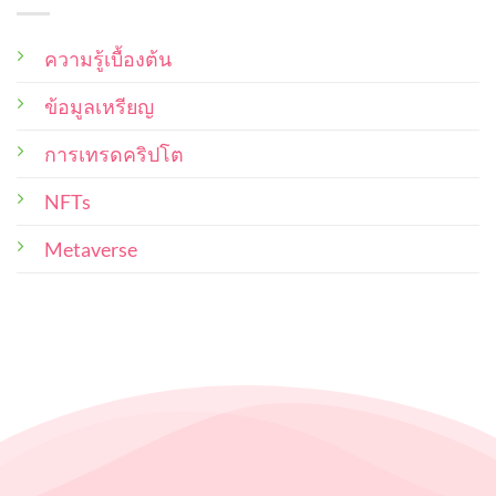
บ้าง
เจ้าของ
จาก
ที่สุด
ศิลปิน
ที่
NFT
ความรู้เบื้องต้น
ผู้
ไทย
ซื้อ
ผล
งาน
ข้อมูลเหรียญ
ผล
น่า
งาน
สนใจ
และ
น่า
การเทรดคริปโต
ซื้อ
ศิลปิน
สะสม
ผู้
NFTs
ไว้
สร้าง
ใน
พอร์ท
ควร
Metaverse
คำนึง
ถึง