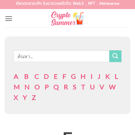
อัพเดทสาระดีๆ ในแวดวงคริปโต Web3 , NFT , Metaverse
Skip
to
content
A
B
C
D
E
F
G
H
I
J
K
L
M
N
O
P
Q
R
S
T
U
V
W
X
Y
Z