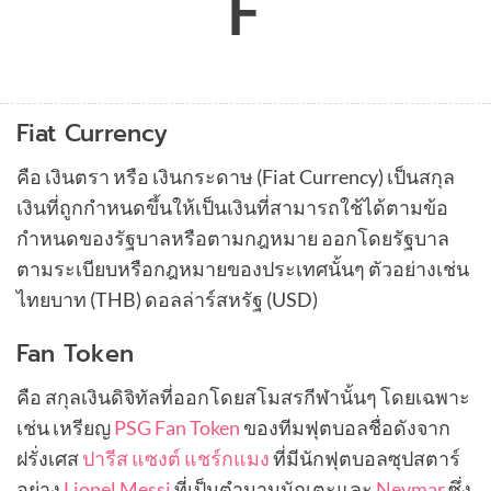
F
Fiat Currency
คือ เงินตรา หรือ เงินกระดาษ (Fiat Currency) เป็นสกุล
เงินที่ถูกกำหนดขึ้นให้เป็นเงินที่สามารถใช้ได้ตามข้อ
กำหนดของรัฐบาลหรือตามกฎหมาย ออกโดยรัฐบาล
ตามระเบียบหรือกฎหมายของประเทศนั้นๆ ตัวอย่างเช่น
ไทยบาท (THB) ดอลล่าร์สหรัฐ (USD)
Fan Token
คือ สกุลเงินดิจิทัลที่ออกโดยสโมสรกีฬานั้นๆ โดยเฉพาะ
เช่น เหรียญ
PSG Fan Token
ของทีมฟุตบอลชื่อดังจาก
ฝรั่งเศส
ปารีส แซงต์ แชร์กแมง
ที่มีนักฟุตบอลซุปสตาร์
อย่าง
Lionel Messi
ที่เป็นตำนานนักเตะและ
Neymar
ซึ่ง