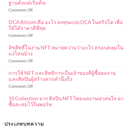
ฐานตั้งแต่เริ่มต้น
on
Comments Off
คู่มือ
DCA Bitcoin คือ อะไร ลงทุนแบบ DCA ในคริปโต เพื่อ
การ
ให้ได้ราคาดีที่สุด
เท
รด
on
Comments Off
ค
DCA
ริ
ลิขสิทธิ์ในงาน NFT หมายความว่าอะไร ครอบคลุมใน
Bitcoin
ปโต
แง่ไหนบ้าง
คือ
มือ
อะไร
on
Comments Off
ใหม่
ลงทุน
ลิขสิทธิ์
ฉบับ
แบบ
การใช้ NFT และสิทธิการเป็นเจ้าของที่ผู้ซื้อผลงาน
ใน
สมบูรณ์
DCA
และศิลปินผู้สร้างควรคำนึงถึง
งาน
101
ใน
NFT
ปู
on
Comments Off
ค
หมายความ
พื้น
การ
ริ
ว่า
ฐาน
10 Collection จาก ศิลปิน NFT ไทย ผลงานน่าสนใจ น่า
ใช้
ปโต
อะไร
ตั้งแต่
ซื้อสะสมไว้ในพอร์ท
NFT
เพื่อ
ครอบคลุม
เริ่ม
และ
ให้
No
ใน
ต้น
สิทธิ
Comments
ได้
แง่
on
การ
ราคา
ประเภทบทความ
10
ไหน
เป็น
ดี
Collection