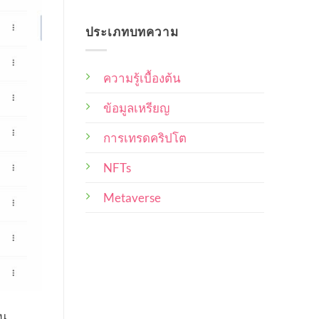
No
ไหน
ดี
การ
Comments
บ้าง
on
ที่สุด
เป็น
ประเภทบทความ
10
เจ้าของ
Collection
ที่
จาก
ศิลปิน
ผู้
NFT
ความรู้เบื้องต้น
ซื้อ
ไทย
ผล
ผล
งาน
งาน
ข้อมูลเหรียญ
น่า
และ
สนใจ
น่า
ศิลปิน
การเทรดคริปโต
ซื้อ
ผู้
สะสม
สร้าง
ไว้
NFTs
ใน
ควร
พอร์ท
คำนึง
Metaverse
ถึง
้น