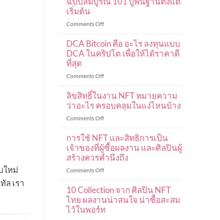
ฉบับสมบูรณ์ 101 ปูพื้นฐานตั้งแต่
เริ่มต้น
on
Comments Off
คู่มือ
DCA Bitcoin คือ อะไร ลงทุนแบบ
การ
เท
DCA ในคริปโต เพื่อให้ได้ราคาดี
รด
ที่สุด
ค
on
Comments Off
ริ
DCA
ปโต
ลิขสิทธิ์ในงาน NFT หมายความ
Bitcoin
มือ
คือ
ว่าอะไร ครอบคลุมในแง่ไหนบ้าง
ใหม่
อะไร
ฉบับ
on
Comments Off
ลงทุน
สมบูรณ์
ลิขสิทธิ์
แบบ
101
การใช้ NFT และสิทธิการเป็น
ใน
DCA
ปู
งาน
เจ้าของที่ผู้ซื้อผลงาน และศิลปินผู้
ใน
พื้น
NFT
สร้างควรคำนึงถึง
ค
ฐาน
หมายความ
บใหม่
ริ
on
Comments Off
ตั้งแต่
ว่า
ปโต
การ
ทัล เรา
เริ่ม
อะไร
เพื่อ
10 Collection จาก ศิลปิน NFT
ใช้
ต้น
ครอบคลุม
ให้
NFT
ไทย ผลงานน่าสนใจ น่าซื้อสะสม
ใน
ได้
และ
ไว้ในพอร์ท
แง่
ราคา
สิทธิ