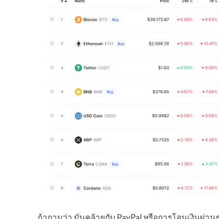
ถ้าถามว่า มันคล้ายกับ PayPal หรือการโอนเงินผ่าน