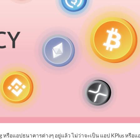
king หรือแอปธนาคารต่างๆ อยู่แล้ว ไม่ว่าจะเป็น แอป KPlus หรือ