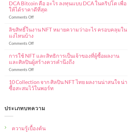
DCA Bitcoin คือ อะไร ลงทุนแบบ DCA ในคริปโต เพื่อ
การ
ให้ได้ราคาดีที่สุด
เท
รด
on
Comments Off
ค
DCA
ริ
ลิขสิทธิ์ในงาน NFT หมายความว่าอะไร ครอบคลุมใน
Bitcoin
ปโต
แง่ไหนบ้าง
คือ
มือ
อะไร
on
Comments Off
ใหม่
ลงทุน
ลิขสิทธิ์
ฉบับ
แบบ
การใช้ NFT และสิทธิการเป็นเจ้าของที่ผู้ซื้อผลงาน
ใน
สมบูรณ์
DCA
และศิลปินผู้สร้างควรคำนึงถึง
งาน
101
ใน
NFT
ปู
on
Comments Off
ค
หมายความ
พื้น
การ
ริ
ว่า
ฐาน
10 Collection จาก ศิลปิน NFT ไทย ผลงานน่าสนใจ น่า
ใช้
ปโต
อะไร
ตั้งแต่
ซื้อสะสมไว้ในพอร์ท
NFT
เพื่อ
ครอบคลุม
เริ่ม
และ
ให้
No
ใน
ต้น
สิทธิ
Comments
ได้
แง่
on
การ
ราคา
ประเภทบทความ
10
ไหน
เป็น
ดี
Collection
บ้าง
เจ้าของ
จาก
ที่สุด
ศิลปิน
ที่
NFT
ความรู้เบื้องต้น
ผู้
ไทย