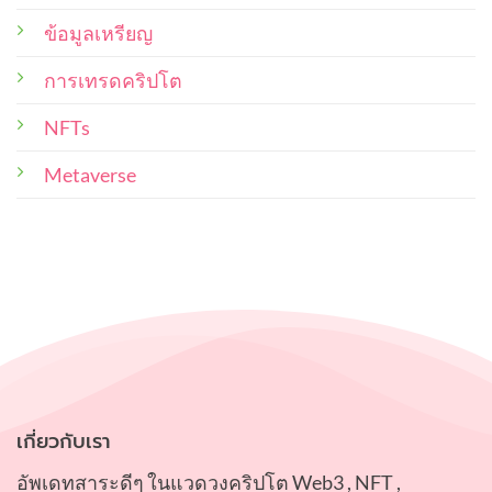
ซื้อ
ผล
งาน
ข้อมูลเหรียญ
ผล
น่า
งาน
สนใจ
และ
น่า
การเทรดคริปโต
ซื้อ
ศิลปิน
สะสม
ผู้
NFTs
ไว้
สร้าง
ใน
พอร์ท
ควร
Metaverse
คำนึง
ถึง
เกี่ยวกับเรา
อัพเดทสาระดีๆ ในแวดวงคริปโต Web3 , NFT ,