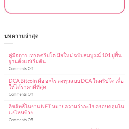
บทความล่าสุด
คู่มือการ เทรดคริปโต มือใหม่ ฉบับสมบูรณ์ 101 ปูพื้น
ฐานตั้งแต่เริ่มต้น
on
Comments Off
คู่มือ
DCA Bitcoin คือ อะไร ลงทุนแบบ DCA ในคริปโต เพื่อ
การ
ให้ได้ราคาดีที่สุด
เท
รด
on
Comments Off
ค
DCA
ริ
ลิขสิทธิ์ในงาน NFT หมายความว่าอะไร ครอบคลุมใน
Bitcoin
ปโต
แง่ไหนบ้าง
คือ
มือ
อะไร
on
Comments Off
ใหม่
ลงทุน
ลิขสิทธิ์
ฉบับ
แบบ