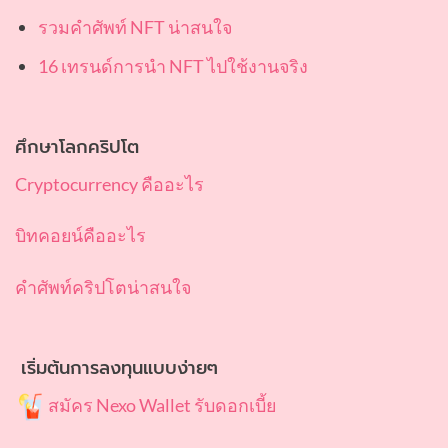
รวมคำศัพท์ NFT น่าสนใจ
16 เทรนด์การนำ NFT ไปใช้งานจริง
ศึกษาโลกคริปโต
Cryptocurrency คืออะไร
บิทคอยน์คืออะไร
คำศัพท์คริปโตน่าสนใจ
เริ่มต้นการลงทุนแบบง่ายๆ
สมัคร Nexo Wallet รับดอกเบี้ย