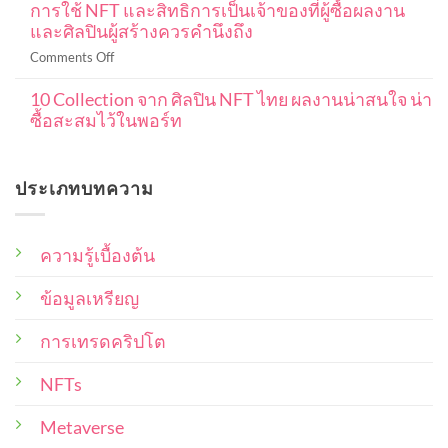
การใช้ NFT และสิทธิการเป็นเจ้าของที่ผู้ซื้อผลงาน
ใน
สมบูรณ์
DCA
และศิลปินผู้สร้างควรคำนึงถึง
งาน
101
ใน
NFT
ปู
on
Comments Off
ค
หมายความ
พื้น
การ
ริ
ว่า
ฐาน
10 Collection จาก ศิลปิน NFT ไทย ผลงานน่าสนใจ น่า
ใช้
ปโต
อะไร
ตั้งแต่
ซื้อสะสมไว้ในพอร์ท
NFT
เพื่อ
ครอบคลุม
เริ่ม
และ
ให้
No
ใน
ต้น
สิทธิ
Comments
ได้
แง่
on
การ
ราคา
ประเภทบทความ
10
ไหน
เป็น
ดี
Collection
บ้าง
เจ้าของ
จาก
ที่สุด
ศิลปิน
ที่
NFT
ความรู้เบื้องต้น
ผู้
ไทย
ซื้อ
ผล
งาน
ข้อมูลเหรียญ
ผล
น่า
งาน
สนใจ
และ
น่า
การเทรดคริปโต
ซื้อ
ศิลปิน
สะสม
ผู้
NFTs
ไว้
สร้าง
ใน
พอร์ท
ควร
Metaverse
คำนึง