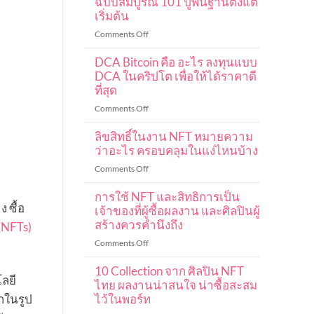
ฉบับสมบูรณ์ 101 ปูพื้นฐานตั้งแต่
เริ่มต้น
on
Comments Off
คู่มือ
DCA Bitcoin คือ อะไร ลงทุนแบบ
การ
เท
DCA ในคริปโต เพื่อให้ได้ราคาดี
รด
ที่สุด
ค
on
Comments Off
ริ
DCA
ปโต
ลิขสิทธิ์ในงาน NFT หมายความ
Bitcoin
มือ
คือ
ว่าอะไร ครอบคลุมในแง่ไหนบ้าง
ใหม่
อะไร
ฉบับ
on
Comments Off
ลงทุน
สมบูรณ์
ลิขสิทธิ์
แบบ
101
การใช้ NFT และสิทธิการเป็น
ใน
DCA
ง ซื้อ
ปู
งาน
เจ้าของที่ผู้ซื้อผลงาน และศิลปินผู้
ใน
พื้น
NFT
สร้างควรคำนึงถึง
(NFTs)
ค
ฐาน
หมายความ
ริ
on
Comments Off
ตั้งแต่
ว่า
ปโต
การ
เริ่ม
อะไร
เพื่อ
10 Collection จาก ศิลปิน NFT
ใช้
ต้น
ครอบคลุม
ลยี
ให้
NFT
ไทย ผลงานน่าสนใจ น่าซื้อสะสม
ใน
ได้
และ
กในรูป
ไว้ในพอร์ท
แง่
ราคา
สิทธิ