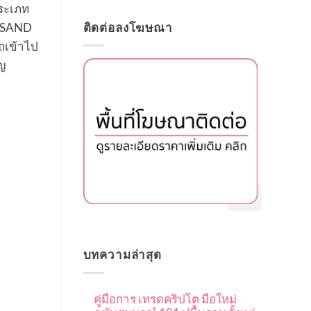
ประเภท
ญ SAND
ติดต่อลงโฆษณา
รถเข้าไป
ยญ
ปิด
บทความล่าสุด
คู่มือการ เทรดคริปโต มือใหม่