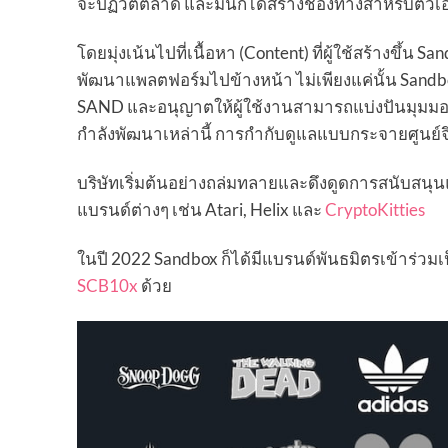
จะปฏิวัติตลาด และมันก็ได้สร้างช่องทางสำหรับตั
โดยมุ่งเน้นไปที่เนื้อหา (Content) ที่ผู้ใช้สร้างขึ้น S
พัฒนาแพลตฟอร์มไปข้างหน้า ไม่เพียงแค่นั้น San
SAND และอนุญาตให้ผู้ใช้งานสามารถแบ่งปันมุมมอง
กำลังพัฒนาเหล่านี้ การกำกับดูแลแบบกระจายศูนย์จึง
บริษัทเริ่มต้นอย่างถล่มทลายและดึงดูดการสนับสน
แบรนด์ต่างๆ เช่น Atari, Helix และ
CryptoKitties
ในปี 2022 Sandbox ก็ได้มีแบรนด์พันธมิตรเข้าร
SCB10x
ด้วย