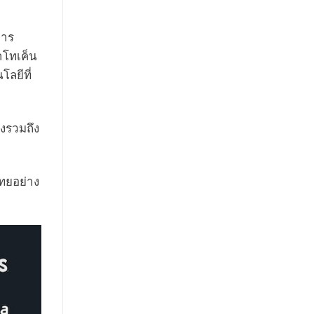
การ
ำโทเค็น
ลยีที่
งรวมถึง
ทยอย่าง