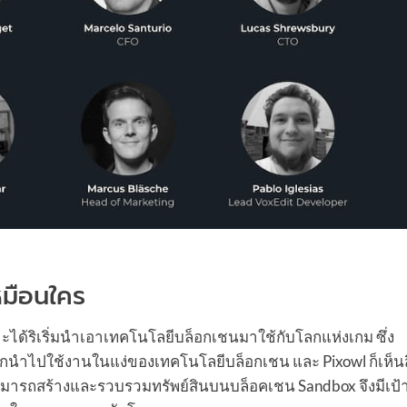
เหมือนใคร
ะได้ริเริ่มนำเอาเทคโนโลยีบล็อกเชนมาใช้กับโลกแห่งเกม ซึ่ง
กนำไปใช้งานในแง่ของเทคโนโลยีบล็อกเชน และ Pixowl ก็เห็นสิ่
สามารถสร้างและรวบรวมทรัพย์สินบนบล็อคเชน Sandbox จึงมีเป้