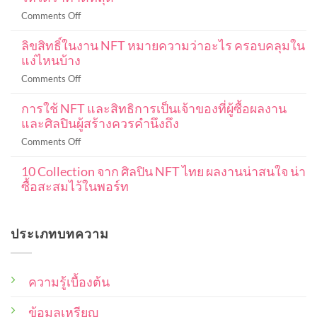
รด
on
Comments Off
ค
DCA
ริ
ลิขสิทธิ์ในงาน NFT หมายความว่าอะไร ครอบคลุมใน
Bitcoin
ปโต
แง่ไหนบ้าง
คือ
มือ
อะไร
on
Comments Off
ใหม่
ลงทุน
ลิขสิทธิ์
ฉบับ
แบบ
การใช้ NFT และสิทธิการเป็นเจ้าของที่ผู้ซื้อผลงาน
ใน
สมบูรณ์
DCA
และศิลปินผู้สร้างควรคำนึงถึง
งาน
101
ใน
NFT
ปู
on
Comments Off
ค
หมายความ
พื้น
การ
ริ
ว่า
ฐาน
10 Collection จาก ศิลปิน NFT ไทย ผลงานน่าสนใจ น่า
ใช้
ปโต
อะไร
ตั้งแต่
ซื้อสะสมไว้ในพอร์ท
NFT
เพื่อ
ครอบคลุม
เริ่ม
และ
ให้
No
ใน
ต้น
สิทธิ
Comments
ได้
แง่
on
การ
ราคา
ประเภทบทความ
10
ไหน
เป็น
ดี
Collection
บ้าง
เจ้าของ
จาก
ที่สุด
ศิลปิน
ที่
NFT
ความรู้เบื้องต้น
ผู้
ไทย
ซื้อ
ผล
งาน
ข้อมูลเหรียญ
ผล