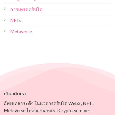
น่า
งาน
สนใจ
และ
น่า
การเทรดคริปโต
ซื้อ
ศิลปิน
สะสม
ผู้
NFTs
ไว้
สร้าง
ใน
พอร์ท
ควร
Metaverse
คำนึง
ถึง
เกี่ยวกับเรา
อัพเดทสาระดีๆ ในแวดวงคริปโต Web3 , NFT ,
Metaverse ไปด้วยกันกับเรา Crypto Summer