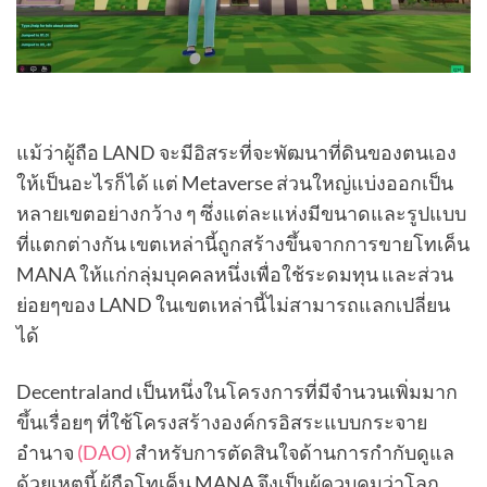
แม้ว่าผู้ถือ LAND จะมีอิสระที่จะพัฒนาที่ดินของตนเอง
ให้เป็นอะไรก็ได้ แต่ Metaverse ส่วนใหญ่แบ่งออกเป็น
หลายเขตอย่างกว้าง ๆ ซึ่งแต่ละแห่งมีขนาดและรูปแบบ
ที่แตกต่างกัน เขตเหล่านี้ถูกสร้างขึ้นจากการขายโทเค็น
MANA ให้แก่กลุ่มบุคคลหนึ่งเพื่อใช้ระดมทุน และส่วน
ย่อยๆของ LAND ในเขตเหล่านี้ไม่สามารถแลกเปลี่ยน
ได้
Decentraland เป็นหนึ่งในโครงการที่มีจำนวนเพิ่มมาก
ขึ้นเรื่อยๆ ที่ใช้โครงสร้างองค์กรอิสระแบบกระจาย
อำนาจ
(DAO)
สำหรับการตัดสินใจด้านการกำกับดูแล
ด้วยเหตุนี้ ผู้ถือโทเค็น MANA จึงเป็นผู้ควบคุมว่าโลก