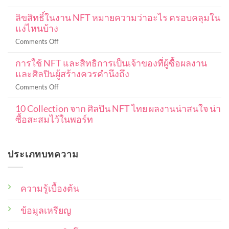
ค
DCA
ริ
ลิขสิทธิ์ในงาน NFT หมายความว่าอะไร ครอบคลุมใน
Bitcoin
ปโต
แง่ไหนบ้าง
คือ
มือ
อะไร
on
Comments Off
ใหม่
ลงทุน
ลิขสิทธิ์
ฉบับ
แบบ
การใช้ NFT และสิทธิการเป็นเจ้าของที่ผู้ซื้อผลงาน
ใน
สมบูรณ์
DCA
และศิลปินผู้สร้างควรคำนึงถึง
งาน
101
ใน
NFT
ปู
on
Comments Off
ค
หมายความ
พื้น
การ
ริ
ว่า
ฐาน
10 Collection จาก ศิลปิน NFT ไทย ผลงานน่าสนใจ น่า
ใช้
ปโต
อะไร
ตั้งแต่
ซื้อสะสมไว้ในพอร์ท
NFT
เพื่อ
ครอบคลุม
เริ่ม
และ
ให้
No
ใน
ต้น
สิทธิ
Comments
ได้
แง่
on
การ
ราคา
ประเภทบทความ
10
ไหน
เป็น
ดี
Collection
บ้าง
เจ้าของ
จาก
ที่สุด
ศิลปิน
ที่
NFT
ความรู้เบื้องต้น
ผู้
ไทย
ซื้อ
ผล
งาน
ข้อมูลเหรียญ
ผล
น่า
งาน
สนใจ