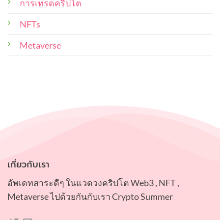
และ
น่า
การเทรดคริปโต
ซื้อ
ศิลปิน
สะสม
ผู้
NFTs
ไว้
สร้าง
ใน
พอร์ท
ควร
Metaverse
คำนึง
ถึง
เกี่ยวกับเรา
อัพเดทสาระดีๆ ในแวดวงคริปโต Web3 , NFT ,
Metaverse ไปด้วยกันกับเรา Crypto Summer