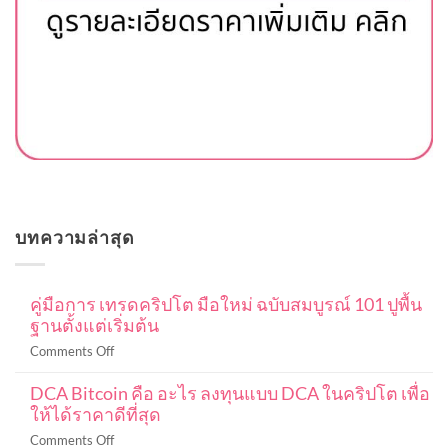
บทความล่าสุด
คู่มือการ เทรดคริปโต มือใหม่ ฉบับสมบูรณ์ 101 ปูพื้น
ฐานตั้งแต่เริ่มต้น
on
Comments Off
คู่มือ
DCA Bitcoin คือ อะไร ลงทุนแบบ DCA ในคริปโต เพื่อ
การ
ให้ได้ราคาดีที่สุด
เท
รด
on
Comments Off