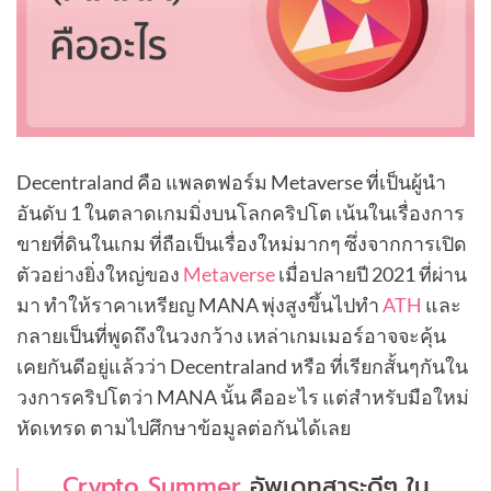
Decentraland คือ แพลตฟอร์ม Metaverse ที่เป็นผู้นำ
อันดับ 1 ในตลาดเกมมิ่งบนโลกคริปโต เน้นในเรื่องการ
ขายที่ดินในเกม ที่ถือเป็นเรื่องใหม่มากๆ ซึ่งจากการเปิด
ตัวอย่างยิ่งใหญ่ของ
Metaverse
เมื่อปลายปี 2021 ที่ผ่าน
มา ทำให้ราคาเหรียญ MANA พุ่งสูงขึ้นไปทำ
ATH
และ
กลายเป็นที่พูดถึงในวงกว้าง เหล่าเกมเมอร์อาจจะคุ้น
เคยกันดีอยู่แล้วว่า Decentraland หรือ ที่เรียกสั้นๆกันใน
วงการคริปโตว่า MANA นั้น คืออะไร แต่สำหรับมือใหม่
หัดเทรด ตามไปศึกษาข้อมูลต่อกันได้เลย
Crypto Summer
อัพเดทสาระดีๆ ใน