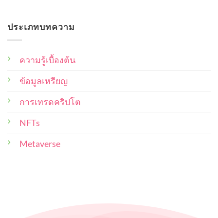
และ
ให้
No
ใน
ต้น
สิทธิ
Comments
ได้
แง่
on
การ
ราคา
ประเภทบทความ
10
ไหน
เป็น
ดี
Collection
บ้าง
เจ้าของ
จาก
ที่สุด
ศิลปิน
ที่
NFT
ความรู้เบื้องต้น
ผู้
ไทย
ซื้อ
ผล
งาน
ข้อมูลเหรียญ
ผล
น่า
งาน
สนใจ
และ
น่า
การเทรดคริปโต
ซื้อ
ศิลปิน
สะสม
ผู้
NFTs
ไว้
สร้าง
ใน
พอร์ท
ควร
Metaverse
คำนึง
ถึง