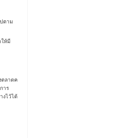
นไปตาม
ให้มี
ของตลาดค
งการ
างไว้ได้