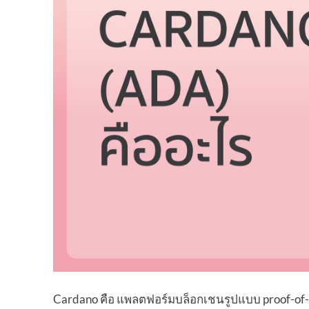
Cardano คือ แพลตฟอร์มบล็อกเชนรูปแบบ proof-of-st