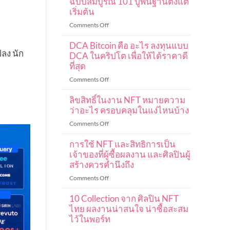
ฉบับสมบูรณ์ 101 ปูพื้นฐานตั้งแต่
เริ่มต้น
on
Comments Off
คู่มือ
DCA Bitcoin คือ อะไร ลงทุนแบบ
การ
ลง นัก
เท
DCA ในคริปโต เพื่อให้ได้ราคาดี
รด
ที่สุด
ค
on
Comments Off
ริ
DCA
ปโต
ลิขสิทธิ์ในงาน NFT หมายความ
Bitcoin
มือ
คือ
ว่าอะไร ครอบคลุมในแง่ไหนบ้าง
ใหม่
อะไร
ฉบับ
on
Comments Off
ลงทุน
สมบูรณ์
ลิขสิทธิ์
แบบ
101
การใช้ NFT และสิทธิการเป็น
ใน
DCA
ปู
งาน
เจ้าของที่ผู้ซื้อผลงาน และศิลปินผู้
ใน
พื้น
NFT
สร้างควรคำนึงถึง
ค
ฐาน
หมายความ
ริ
on
Comments Off
ตั้งแต่
ว่า
ปโต
การ
เริ่ม
อะไร
เพื่อ
10 Collection จาก ศิลปิน NFT
ใช้
ต้น
ครอบคลุม
ให้
NFT
ไทย ผลงานน่าสนใจ น่าซื้อสะสม
ใน
ได้
และ
ไว้ในพอร์ท
แง่
ราคา
สิทธิ