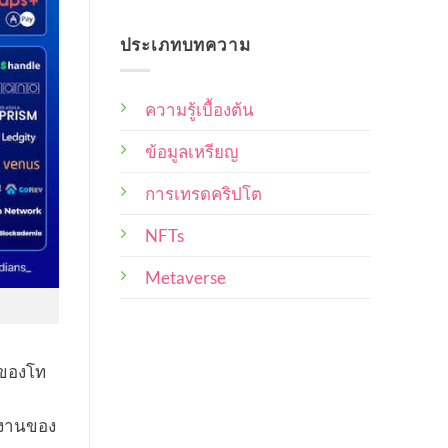
No
ไหน
ดี
การ
Comments
บ้าง
on
ที่สุด
เป็น
ประเภทบทความ
10
เจ้าของ
Collection
ที่
จาก
ศิลปิน
ผู้
NFT
ความรู้เบื้องต้น
ซื้อ
ไทย
ผล
ผล
งาน
งาน
ข้อมูลเหรียญ
น่า
และ
สนใจ
น่า
ศิลปิน
การเทรดคริปโต
ซื้อ
ผู้
สะสม
สร้าง
ไว้
NFTs
ใน
ควร
พอร์ท
คำนึง
Metaverse
ถึง
วนของโท
ำงานของ