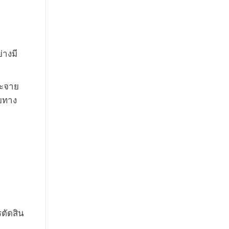
่างมี
ระจาย
ัยทาง
ตัดสิน