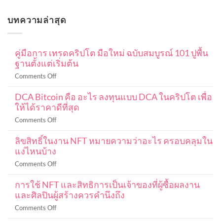
บทความล่าสุด
คู่มือการ เทรดคริปโต มือใหม่ ฉบับสมบูรณ์ 101 ปูพื้น
ฐานตั้งแต่เริ่มต้น
on
Comments Off
คู่มือ
DCA Bitcoin คือ อะไร ลงทุนแบบ DCA ในคริปโต เพื่อ
การ
ให้ได้ราคาดีที่สุด
เท
รด
on
Comments Off
ค
DCA
ริ
ลิขสิทธิ์ในงาน NFT หมายความว่าอะไร ครอบคลุมใน
Bitcoin
ปโต
แง่ไหนบ้าง
คือ
มือ
อะไร
on
Comments Off
ใหม่
ลงทุน
ลิขสิทธิ์
ฉบับ
แบบ
การใช้ NFT และสิทธิการเป็นเจ้าของที่ผู้ซื้อผลงาน
ใน
สมบูรณ์
DCA
และศิลปินผู้สร้างควรคำนึงถึง
งาน
101
ใน
NFT
ปู
on
Comments Off
ค
หมายความ
พื้น
การ
ริ