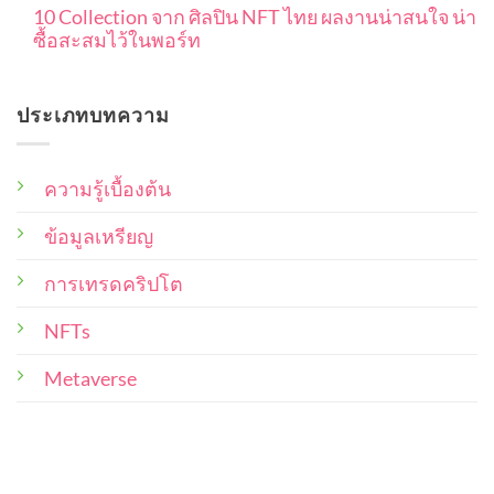
ว่า
ฐาน
10 Collection จาก ศิลปิน NFT ไทย ผลงานน่าสนใจ น่า
ใช้
ปโต
อะไร
ตั้งแต่
ซื้อสะสมไว้ในพอร์ท
NFT
เพื่อ
ครอบคลุม
เริ่ม
และ
ให้
No
ใน
ต้น
สิทธิ
Comments
ได้
แง่
on
การ
ราคา
ประเภทบทความ
10
ไหน
เป็น
ดี
Collection
บ้าง
เจ้าของ
จาก
ที่สุด
ศิลปิน
ที่
NFT
ความรู้เบื้องต้น
ผู้
ไทย
ซื้อ
ผล
งาน
ข้อมูลเหรียญ
ผล
น่า
งาน
สนใจ
และ
น่า
การเทรดคริปโต
ซื้อ
ศิลปิน
สะสม
ผู้
NFTs
ไว้
สร้าง
ใน
พอร์ท
ควร
Metaverse
คำนึง
ถึง