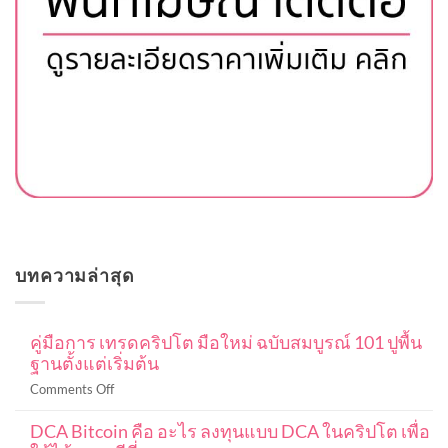
บทความล่าสุด
คู่มือการ เทรดคริปโต มือใหม่ ฉบับสมบูรณ์ 101 ปูพื้น
ฐานตั้งแต่เริ่มต้น
on
Comments Off
คู่มือ
DCA Bitcoin คือ อะไร ลงทุนแบบ DCA ในคริปโต เพื่อ
การ