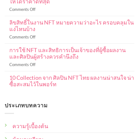
ให้ได้ราคาดีที่สุด
เท
รด
on
Comments Off
ค
DCA
ริ
ลิขสิทธิ์ในงาน NFT หมายความว่าอะไร ครอบคลุมใน
Bitcoin
ปโต
แง่ไหนบ้าง
คือ
มือ
อะไร
on
Comments Off
ใหม่
ลงทุน
ลิขสิทธิ์
ฉบับ
แบบ
การใช้ NFT และสิทธิการเป็นเจ้าของที่ผู้ซื้อผลงาน
ใน
สมบูรณ์
DCA
และศิลปินผู้สร้างควรคำนึงถึง
งาน
101
ใน
NFT
ปู
on
Comments Off
ค
หมายความ
พื้น
การ
ริ
ว่า
ฐาน
10 Collection จาก ศิลปิน NFT ไทย ผลงานน่าสนใจ น่า
ใช้
ปโต
อะไร
ตั้งแต่
ซื้อสะสมไว้ในพอร์ท
NFT
เพื่อ
ครอบคลุม
เริ่ม
และ
ให้
No
ใน
ต้น
สิทธิ
Comments
ได้
แง่
on
การ
ราคา
ประเภทบทความ
10
ไหน
เป็น
ดี
Collection
บ้าง
เจ้าของ
จาก
ที่สุด
ศิลปิน
ที่
NFT
ความรู้เบื้องต้น
ผู้
ไทย
ซื้อ
ผล
งาน
ผล