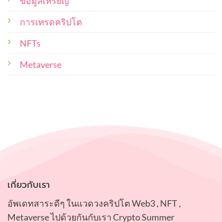
ข้อมูลเหรียญ
น่า
งาน
สนใจ
และ
น่า
การเทรดคริปโต
ซื้อ
ศิลปิน
สะสม
ผู้
NFTs
ไว้
สร้าง
ใน
พอร์ท
ควร
Metaverse
คำนึง
ถึง
เกี่ยวกับเรา
อัพเดทสาระดีๆ ในแวดวงคริปโต Web3 , NFT ,
Metaverse ไปด้วยกันกับเรา Crypto Summer