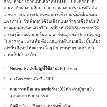
ศิลปะสวยๆ ได้ ที่นี่เป็นสถานที่ใน NFT แห่งแรกที่ให้
คุณค่ากับผลงานศิลปะมากกว่าผลงานประเภทมีมล้อ
เลียน การตอบรับศิลปินที่สมัครเข้าร่วมนั้นก็มีเพียงแค่
1% เท่านั้น ถ้าเพื่อนๆ ได้รับเลือกแปลว่าคุณคือศิลปินที่
ทรงคุณค่าจริงๆ ด้วยวิธีการนี้จึงทำให้ที่ Superrare ให้
ความรู้สึกเหมือนอยู่ในแกลลอรี่ชั้นสูง ยิ่งไปกว่านั้น กฏ
ในการ Mint งาน คือ ต้องเป็นงานต้นฉบับเพียงชิ้นเดียว
เท่านั้น จึงทำให้ผลงานนั้นๆ มีความหายากสุดๆ ตาม
คอนเซ็ปต์ของเว็บ
Network / เหรียญที่ใช้งาน :
Ethereum
ค่า Gas Fee :
เมื่อซื้อ NFT
ค่าธรรมเนียมแพลตฟอร์ม :
3% สำหรับผู้ขายใน
แต่ละการทำธุรกรรม
ข้อดี :
เน้นไปที่ผลงานอาร์ทชิ้นเยี่ยม