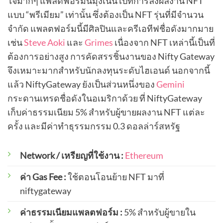
ใจมากๆ แพลตฟอร์มนี้มุ่งเน้นไปที่การลงผลงาน NFT
แบบ “พรีเมียม” เท่านั้น ซึ่งต้องเป็น NFT รุ่นที่มีจำนวน
จำกัด แพลตฟอร์มนี้มีศิลปินและครีเอทีฟชื่อดังมากมาย
เช่น
Steve Aoki
และ
Grimes
เนื่องจาก NFT เหล่านี้เป็นที่
ต้องการอย่างสูง การคัดสรรชิ้นงานของ Nifty Gateway
จึงเหมาะมากสำหรับนักลงทุนระดับไฮเอนด์ นอกจากนี้
แล้ว NiftyGateway ยังเป็นส่วนหนึ่งของ
Gemini
กระดานเทรดชื่อดังในอเมริกาด้วย ที่ NiftyGateway
เก็บค่าธรรมเนียม 5% สำหรับผู้ขายผลงาน NFT แต่ละ
ครั้ง และมีค่าทำธุรรมกรรม 0.3 ดอลล่าร์สหรัฐ
Network / เหรียญที่ใช้งาน :
Ethereum
ค่า Gas Fee :
ใช้ตอนโอนย้าย NFT มาที่
niftygateway
ค่าธรรมเนียมแพลตฟอร์ม :
5% สำหรับผู้ขายใน