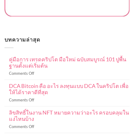
บทความล่าสุด
คู่มือการ เทรดคริปโต มือใหม่ ฉบับสมบูรณ์ 101 ปูพื้น
ฐานตั้งแต่เริ่มต้น
on
Comments Off
คู่มือ
DCA Bitcoin คือ อะไร ลงทุนแบบ DCA ในคริปโต เพื่อ
การ
ให้ได้ราคาดีที่สุด
เท
รด
on
Comments Off
ค
DCA
ริ
ลิขสิทธิ์ในงาน NFT หมายความว่าอะไร ครอบคลุมใน
Bitcoin
ปโต
แง่ไหนบ้าง
คือ
มือ
อะไร
on
Comments Off
ใหม่
ลงทุน
ลิขสิทธิ์
ฉบับ