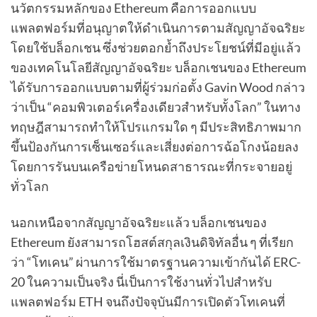
นวัตกรรมหลักของ Ethereum คือการออกแบบ
แพลตฟอร์มที่อนุญาตให้ดำเนินการตามสัญญาอัจฉริยะ
โดยใช้บล็อกเชน ซึ่งช่วยตอกย้ำถึงประโยชน์ที่มีอยู่แล้ว
ของเทคโนโลยีสัญญาอัจฉริยะ บล็อกเชนของ Ethereum
ได้รับการออกแบบตามที่ผู้ร่วมก่อตั้ง Gavin Wood กล่าว
ว่าเป็น “คอมพิวเตอร์เครื่องเดียวสำหรับทั้งโลก” ในทาง
ทฤษฎีสามารถทำให้โปรแกรมใด ๆ มีประสิทธิภาพมาก
ขึ้นป้องกันการเซ็นเซอร์และเสี่ยงต่อการฉ้อโกงน้อยลง
โดยการรันบนเครือข่ายโหนดสาธารณะที่กระจายอยู่
ทั่วโลก
นอกเหนือจากสัญญาอัจฉริยะแล้ว บล็อกเชนของ
Ethereum ยังสามารถโฮสต์สกุลเงินดิจิทัลอื่น ๆ ที่เรียก
ว่า “โทเคน” ผ่านการใช้มาตรฐานความเข้ากันได้ ERC-
20 ในความเป็นจริง นี่เป็นการใช้งานทั่วไปสำหรับ
แพลตฟอร์ม ETH จนถึงปัจจุบันมีการเปิดตัวโทเคนที่