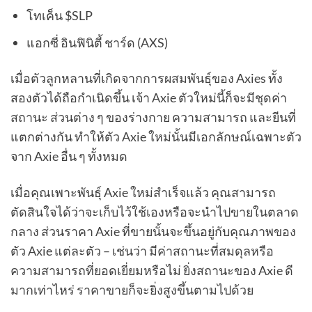
โทเค็น $SLP
แอกซี่ อินฟินิตี้ ชาร์ด (AXS)
เมื่อตัวลูกหลานที่เกิดจากการผสมพันธุ์ของ Axies ทั้ง
สองตัวได้ถือกำเนิดขึ้น เจ้า Axie ตัวใหม่นี้ก็จะมีชุดค่า
สถานะ ส่วนต่าง ๆ ของร่างกาย ความสามารถ และยีนที่
แตกต่างกัน ทำให้ตัว Axie ใหม่นั้นมีเอกลักษณ์เฉพาะตัว
จาก Axie อื่น ๆ ทั้งหมด
เมื่อคุณเพาะพันธุ์ Axie ใหม่สำเร็จแล้ว คุณสามารถ
ตัดสินใจได้ว่าจะเก็บไว้ใช้เองหรือจะนำไปขายในตลาด
กลาง ส่วนราคา Axie ที่ขายนั้นจะขึ้นอยู่กับคุณภาพของ
ตัว Axie แต่ละตัว – เช่นว่า มีค่าสถานะที่สมดุลหรือ
ความสามารถที่ยอดเยี่ยมหรือไม่ ยิ่งสถานะของ Axie ดี
มากเท่าไหร่ ราคาขายก็จะยิ่งสูงขึ้นตามไปด้วย