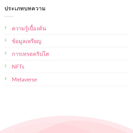
แง่
on
การ
ราคา
ประเภทบทความ
10
ไหน
เป็น
ดี
Collection
บ้าง
เจ้าของ
จาก
ที่สุด
ศิลปิน
ที่
NFT
ความรู้เบื้องต้น
ผู้
ไทย
ซื้อ
ผล
งาน
ข้อมูลเหรียญ
ผล
น่า
งาน
สนใจ
และ
น่า
การเทรดคริปโต
ซื้อ
ศิลปิน
สะสม
ผู้
NFTs
ไว้
สร้าง
ใน
พอร์ท
ควร
Metaverse
คำนึง
ถึง