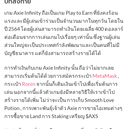
บทส่งท้าย
เกม Axie Infinity ถือเป็นเกม Play to Earn ที่ยังคงร้อน
แรงและมีผู้เล่นเข้าร่วมเป็นจำนวนมากในทุกวัน โดยใน
ปี 2564 โดยผู้เล่นสามารถทำเงินโดยเฉลี่ย 400 ดอลลาร์
ต่อเดือนจากการเล่นเกมไปเรื่อยๆ เท่านั้น ซึ่งฐานผู้เล่น
ส่วนใหญ่จะเป็นประเทศกำลังพัฒนาและเป็นคนที่ไม่มี
บัญชีธนาคาร แต่ก็ยังสามารถสร้างรายได้ได้
การทำเงินกับเกม Axie Infinity นั้น ถือว่าไม่ยากเลย
สามารถเริ่มต้นได้ด้วยการสมัครกระเป๋า
MetaMask
,
กระเป๋า
Ronin
จากนั้นก็เติมเงินเข้าไปเพื่อเริ่มต้นการ
เล่น นอกจากนี้แล้วตัวเกมยังมีหลายวิธีให้เราเข้าไป
สร้างรายได้เพิ่ม ไม่ว่าจะเป็น การเก็บ Smooth Love
Potion , การเพาะพันธุ์เจ้าตัว Axie การขายไอเทมต่างๆ
การซื้อขาย Land การ Staking เหรียญ $AXS