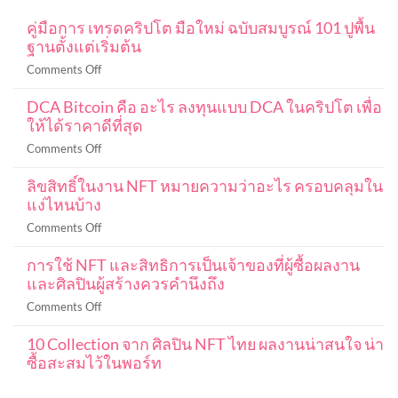
คู่มือการ เทรดคริปโต มือใหม่ ฉบับสมบูรณ์ 101 ปูพื้น
ฐานตั้งแต่เริ่มต้น
on
Comments Off
คู่มือ
DCA Bitcoin คือ อะไร ลงทุนแบบ DCA ในคริปโต เพื่อ
การ
ให้ได้ราคาดีที่สุด
เท
รด
on
Comments Off
ค
DCA
ริ
ลิขสิทธิ์ในงาน NFT หมายความว่าอะไร ครอบคลุมใน
Bitcoin
ปโต
แง่ไหนบ้าง
คือ
มือ
อะไร
on
Comments Off
ใหม่
ลงทุน
ลิขสิทธิ์
ฉบับ
แบบ
การใช้ NFT และสิทธิการเป็นเจ้าของที่ผู้ซื้อผลงาน
ใน
สมบูรณ์
DCA
และศิลปินผู้สร้างควรคำนึงถึง
งาน
101
ใน
NFT
ปู
on
Comments Off
ค
หมายความ
พื้น
การ
ริ
ว่า
ฐาน
10 Collection จาก ศิลปิน NFT ไทย ผลงานน่าสนใจ น่า
ใช้
ปโต
อะไร
ตั้งแต่
ซื้อสะสมไว้ในพอร์ท
NFT
เพื่อ
ครอบคลุม
เริ่ม
และ
ให้
No
ใน
ต้น
สิทธิ
Comments
ได้