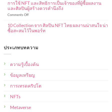
แบบ
การใช้ NFT และสิทธิการเป็นเจ้าของที่ผู้ซื้อผลงาน
ใน
สมบูรณ์
DCA
และศิลปินผู้สร้างควรคำนึงถึง
งาน
101
ใน
NFT
ปู
on
Comments Off
ค
หมายความ
พื้น
การ
ริ
ว่า
ฐาน
10 Collection จาก ศิลปิน NFT ไทย ผลงานน่าสนใจ น่า
ใช้
ปโต
อะไร
ตั้งแต่
ซื้อสะสมไว้ในพอร์ท
NFT
เพื่อ
ครอบคลุม
เริ่ม
และ
ให้
No
ใน
ต้น
สิทธิ
Comments
ได้
แง่
on
การ
ราคา
ประเภทบทความ
10
ไหน
เป็น
ดี
Collection
บ้าง
เจ้าของ
จาก
ที่สุด
ศิลปิน
ที่
NFT
ความรู้เบื้องต้น
ผู้
ไทย
ซื้อ
ผล
งาน
ข้อมูลเหรียญ
ผล
น่า
งาน
สนใจ
และ
น่า
การเทรดคริปโต
ซื้อ
ศิลปิน
สะสม
ผู้
NFTs
ไว้
สร้าง
ใน
พอร์ท
ควร
Metaverse
คำนึง