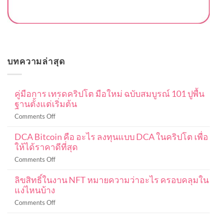
บทความล่าสุด
คู่มือการ เทรดคริปโต มือใหม่ ฉบับสมบูรณ์ 101 ปูพื้น
ฐานตั้งแต่เริ่มต้น
on
Comments Off
คู่มือ
DCA Bitcoin คือ อะไร ลงทุนแบบ DCA ในคริปโต เพื่อ
การ
ให้ได้ราคาดีที่สุด
เท
รด
on
Comments Off
ค
DCA
ริ
ลิขสิทธิ์ในงาน NFT หมายความว่าอะไร ครอบคลุมใน
Bitcoin
ปโต
แง่ไหนบ้าง
คือ
มือ
อะไร
on
Comments Off
ใหม่
ลงทุน
ลิขสิทธิ์
ฉบับ