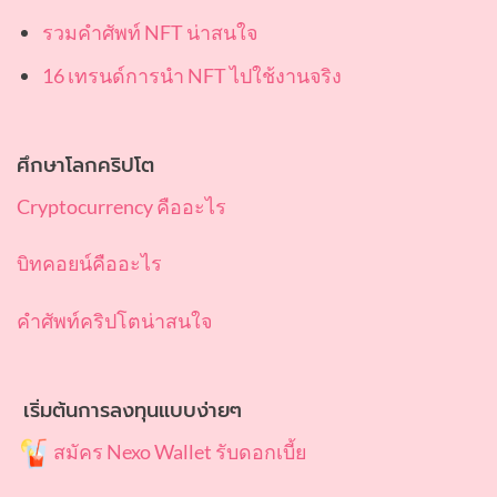
รวมคำศัพท์ NFT น่าสนใจ
16 เทรนด์การนำ NFT ไปใช้งานจริง
ศึกษาโลกคริปโต
Cryptocurrency คืออะไร
บิทคอยน์คืออะไร
คำศัพท์คริปโตน่าสนใจ
เริ่มต้นการลงทุนแบบง่ายๆ
สมัคร Nexo Wallet รับดอกเบี้ย