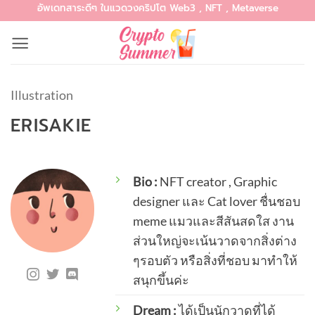
อัพเดทสาระดีๆ ในแวดวงคริปโต Web3 , NFT , Metaverse
Skip
to
content
Illustration
ERISAKIE
Bio :
NFT creator , Graphic
designer และ Cat lover ชื่นชอบ
meme แมวและสีสันสดใส งาน
ส่วนใหญ่จะเน้นวาดจากสิ่งต่าง
ๆรอบตัว หรือสิ่งที่ชอบ มาทำให้
สนุกขึ้นค่ะ
Dream :
ได้เป็นนักวาดที่ได้