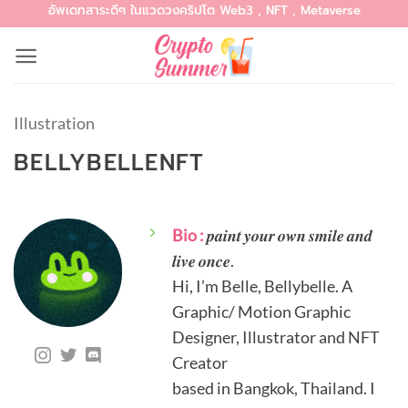
อัพเดทสาระดีๆ ในแวดวงคริปโต Web3 , NFT , Metaverse
Skip
to
content
Illustration
BELLYBELLENFT
Bio :
𝒑𝒂𝒊𝒏𝒕 𝒚𝒐𝒖𝒓 𝒐𝒘𝒏 𝒔𝒎𝒊𝒍𝒆 𝒂𝒏𝒅
𝒍𝒊𝒗𝒆 𝒐𝒏𝒄𝒆.
Hi, I’m Belle, Bellybelle. A
Graphic/ Motion Graphic
Designer, Illustrator and NFT
Creator
based in Bangkok, Thailand. I