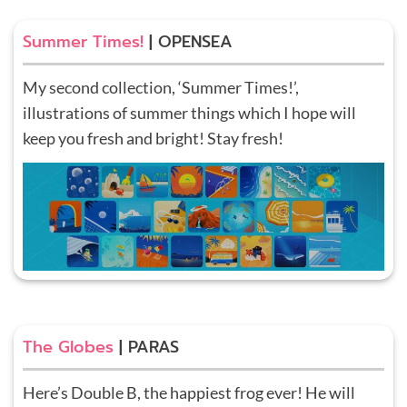
Summer Times!
| OPENSEA
My second collection, ‘Summer Times!’,
illustrations of summer things which I hope will
keep you fresh and bright! Stay fresh!
The Globes
| PARAS
Here’s Double B, the happiest frog ever! He will