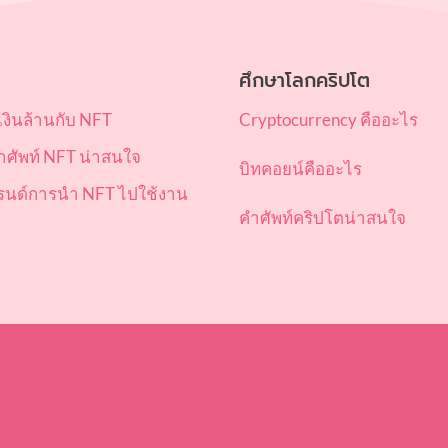
ศึกษาโลกคริปโต
ำเงินล้านกับ NFT
Cryptocurrency คืออะไร
ศัพท์ NFT น่าสนใจ
บิทคอยน์คืออะไร
รนด์การนำ NFT ไปใช้งาน
คำศัพท์คริปโตน่าสนใจ