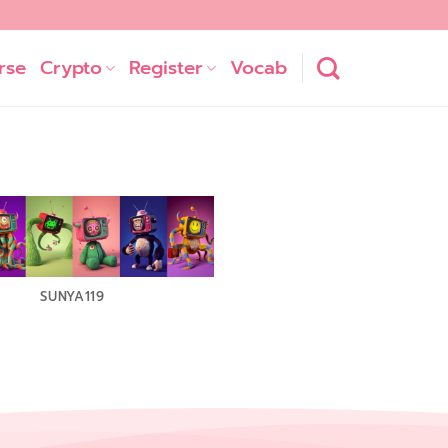
rse
Crypto
Register
Vocab
SUNYA119